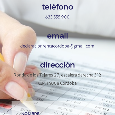
teléfono
633 555 900
email
declaracionrentacordoba@gmail.com
dirección
Ronda de los Tejares 27, escalera derecha 3º2
C.P. 14008 Córdoba